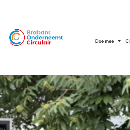
Doe mee
Ci