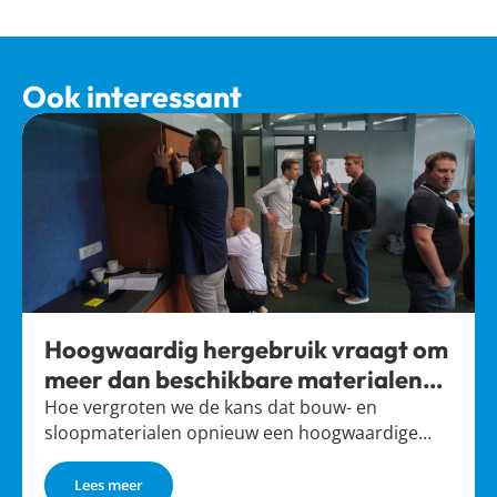
Ook interessant
Hoogwaardig hergebruik vraagt om
meer dan beschikbare materialen
alleen
Hoe vergroten we de kans dat bouw- en
sloopmaterialen opnieuw een hoogwaardige…
Lees meer