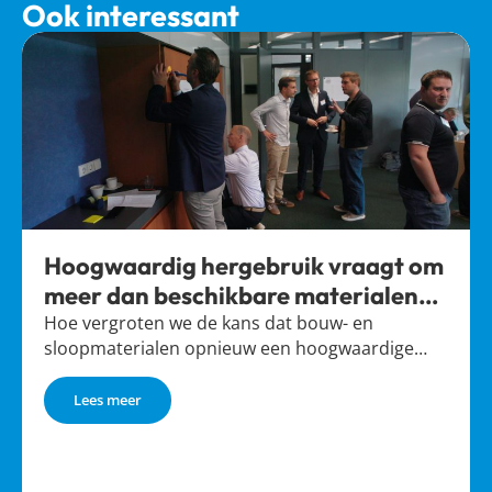
Ook interessant
Hoogwaardig hergebruik vraagt om
meer dan beschikbare materialen
alleen
Hoe vergroten we de kans dat bouw- en
sloopmaterialen opnieuw een hoogwaardige…
Lees meer