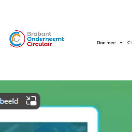
Doe mee
Ci