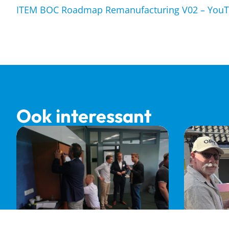
ITEM BOC Roadmap Remanufacturing V02 – You
Ook interessant