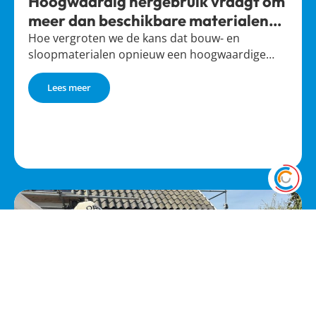
Hoogwaardig hergebruik vraagt om
meer dan beschikbare materialen
alleen
Hoe vergroten we de kans dat bouw- en
sloopmaterialen opnieuw een hoogwaardige…
Lees meer