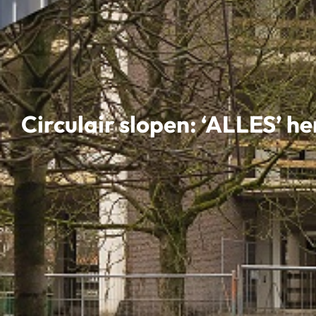
Circulair slopen: ‘ALLES’ h