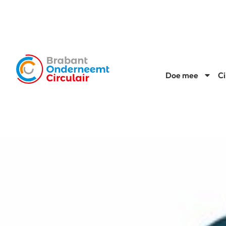
Doe mee
Ci