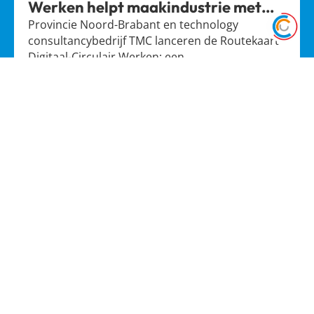
Werken helpt maakindustrie met
slimmer grondstoffenmanagement
Provincie Noord-Brabant en technology
consultancybedrijf TMC lanceren de Routekaart
Digitaal-Circulair Werken: een…
Lees meer