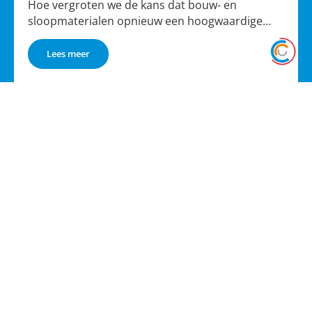
alleen
Hoe vergroten we de kans dat bouw- en
sloopmaterialen opnieuw een hoogwaardige…
Lees meer
VDZ Projecten in Rijen wint