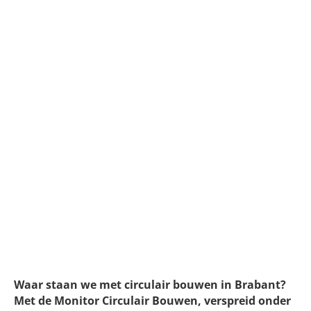
Stand van circulair bouwen in
Brabant | Werken volgens
circulaire waarden: steun én
struikelblok
Waar staan we met circulair bouwen in Brabant?
Met de Monitor Circulair Bouwen, verspreid onder