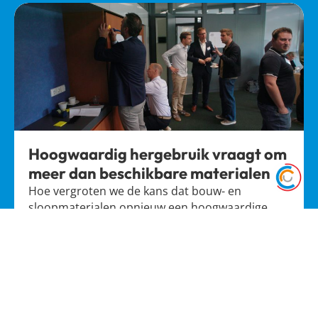
Hoogwaardig hergebruik vraagt om
meer dan beschikbare materialen
alleen
Hoe vergroten we de kans dat bouw- en
sloopmaterialen opnieuw een hoogwaardige…
Lees meer