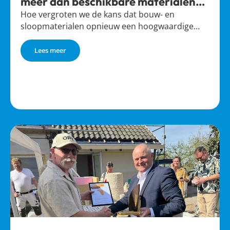
meer dan beschikbare materialen
alleen
Hoe vergroten we de kans dat bouw- en
sloopmaterialen opnieuw een hoogwaardige…
Lees meer